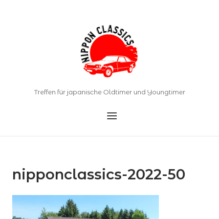
Skip
to
Home
content
Treffen für japanische Oldtimer und Youngtimer
Menu
nipponclassics-2022-50