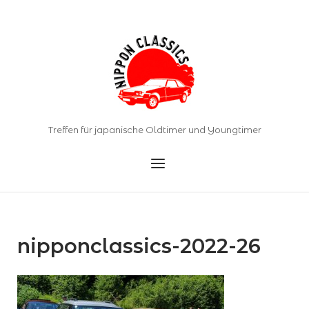
Skip
to
Home
content
Treffen für japanische Oldtimer und Youngtimer
Menu
nipponclassics-2022-26