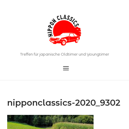
Skip
to
Home
content
Treffen für japanische Oldtimer und Youngtimer
Menu
nipponclassics-2020_9302