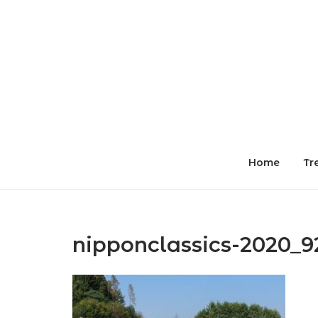
Skip
to
content
Home
Tr
nipponclassics-2020_9