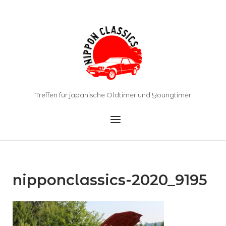
Skip
to
Home
content
Treffen für japanische Oldtimer und Youngtimer
Menu
nipponclassics-2020_9195